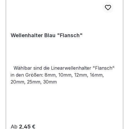
Wellenhalter Blau "Flansch"
Wählbar sind die Linearwellenhalter "Flansch"
in den Größen: 8mm, 10mm, 12mm, 16mm,
20mm, 25mm, 30mm
Regulärer Preis:
Ab
2,45 €