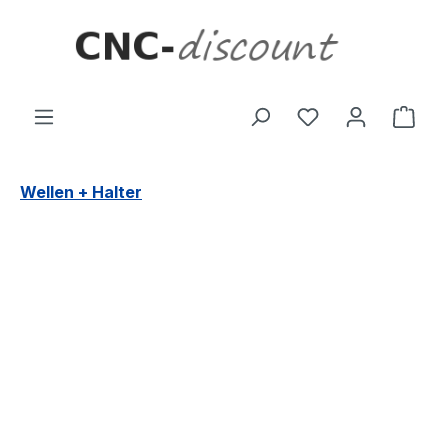
Zum Hauptinhalt springen
Ware
Wellen + Halter