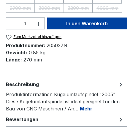
(Diese Option ist zurzeit nicht verfügbar.)
(Diese Option ist zurzeit nicht verfügbar.)
(Diese Option ist zurzeit nic
(Diese Option 
2900 mm
3000 mm
3200 mm
4000 mm
(Diese Option ist zurzeit nicht verfügbar.)
(Diese Option ist zurzeit nicht verfügbar.)
(Diese Option ist zurzeit nic
(Diese Option
Produkt Anzahl: Gib den gewünschten We
In den Warenkorb
Zum Merkzettel hinzufügen
Produktnummer:
205027N
Gewicht:
0.85 kg
Länge:
270 mm
Beschreibung
Produktinformatinen Kugelumlaufspindel "2005"
Diese Kugelumlaufspindel ist ideal geeignet für den
Bau von CNC Maschinen / An…
Mehr
Bewertungen