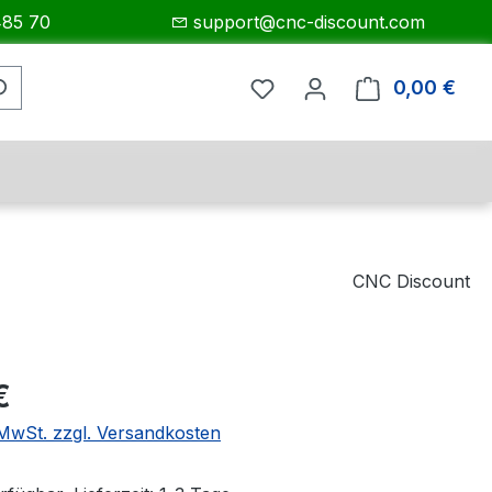
485 70
support@cnc-discount.com
0,00 €
Ware
CNC Discount
eis:
€
. MwSt. zzgl. Versandkosten