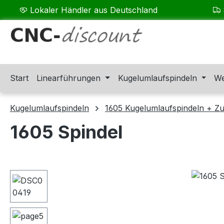
Lokaler Händler aus Deutschland
m Hauptinhalt springen
Zur Suche springen
Zur Hauptnavigation springen
Start
Linearführungen
Kugelumlaufspindeln
We
Kugelumlaufspindeln
1605 Kugelumlaufspindeln + Z
1605 Spindel
Bildergalerie überspringen