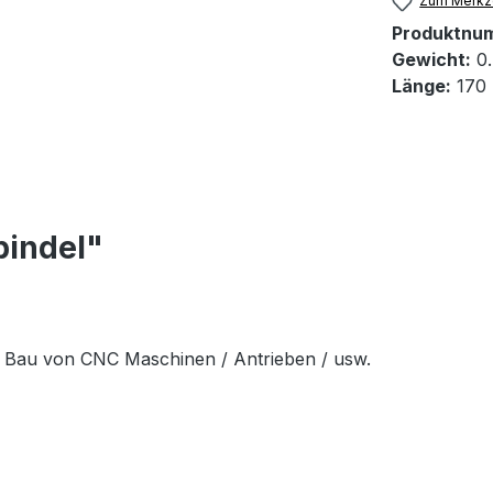
Zum Merkze
Produktnu
Gewicht:
0.
Länge:
170
pindel"
n Bau von CNC Maschinen / Antrieben / usw.