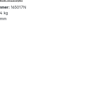
ttel hinzufügen
mmer:
165017N
4 kg
 mm