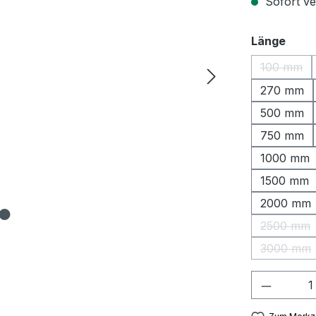
Sofort ver
ausw
Länge
100 mm
(Diese O
270 mm
500 mm
750 mm
1000 mm
1500 mm
2000 mm
2500 mm
(Diese 
3000 mm
(Diese 
Produkt