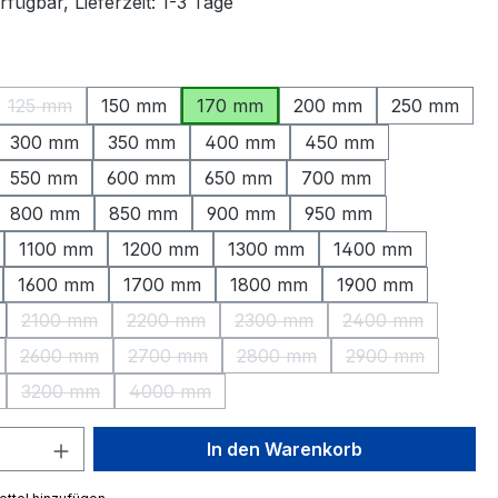
fügbar, Lieferzeit: 1-3 Tage
ählen
125 mm
150 mm
170 mm
200 mm
250 mm
ption ist zurzeit nicht verfügbar.)
(Diese Option ist zurzeit nicht verfügbar.)
300 mm
350 mm
400 mm
450 mm
550 mm
600 mm
650 mm
700 mm
800 mm
850 mm
900 mm
950 mm
1100 mm
1200 mm
1300 mm
1400 mm
1600 mm
1700 mm
1800 mm
1900 mm
2100 mm
2200 mm
2300 mm
2400 mm
(Diese Option ist zurzeit nicht verfügbar.)
(Diese Option ist zurzeit nicht verfügbar.)
(Diese Option ist zurzeit nicht 
(Diese Option is
2600 mm
2700 mm
2800 mm
2900 mm
Option ist zurzeit nicht verfügbar.)
(Diese Option ist zurzeit nicht verfügbar.)
(Diese Option ist zurzeit nicht verfügbar.)
(Diese Option ist zurzeit nicht
(Diese Option is
3200 mm
4000 mm
Option ist zurzeit nicht verfügbar.)
(Diese Option ist zurzeit nicht verfügbar.)
(Diese Option ist zurzeit nicht verfügbar.)
 Anzahl: Gib den gewünschten Wert ein 
In den Warenkorb