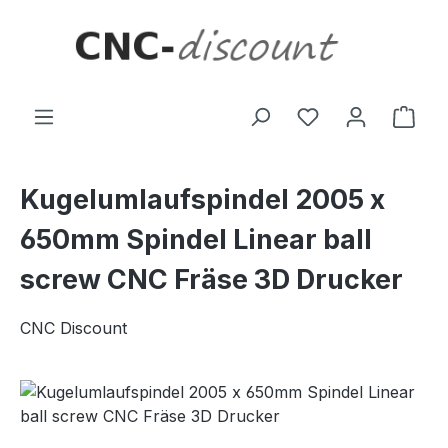
Zum Hauptinhalt springen
Ware
Kugelumlaufspindel 2005 x
650mm Spindel Linear ball
screw CNC Fräse 3D Drucker
CNC Discount
Bildergalerie überspringen