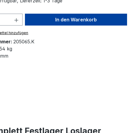
fügbar, Lieferzeit: 1-3 Tage
 Anzahl: Gib den gewünschten Wert ein 
In den Warenkorb
ttel hinzufügen
mmer:
205065.K
54 kg
 mm
lett Festlager Loslager