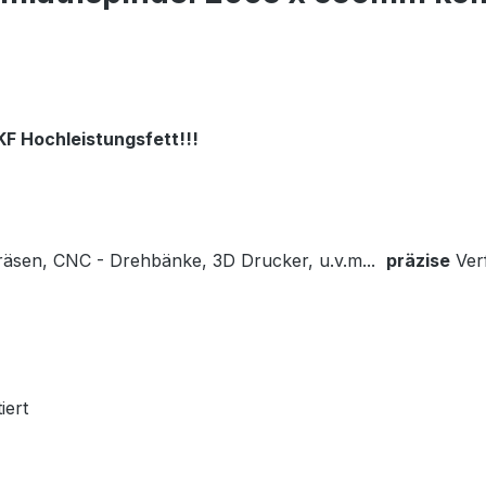
SKF Hochleistungsfett
!!!
räsen, CNC - Drehbänke, 3D Drucker, u.v.m...
präzise
Verf
iert