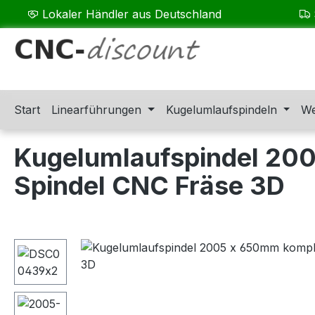
Lokaler Händler aus Deutschland
m Hauptinhalt springen
Zur Suche springen
Zur Hauptnavigation springen
Start
Linearführungen
Kugelumlaufspindeln
We
Kugelumlaufspindel 200
Spindel CNC Fräse 3D
Bildergalerie überspringen