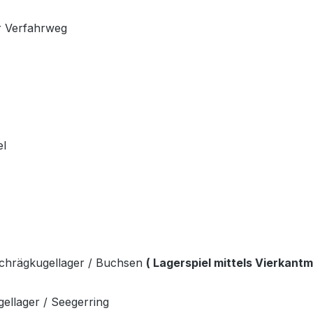
r Verfahrweg
el
Schrägkugellager / Buchsen
( Lagerspiel mittels Vierkantmu
gellager / Seegerring