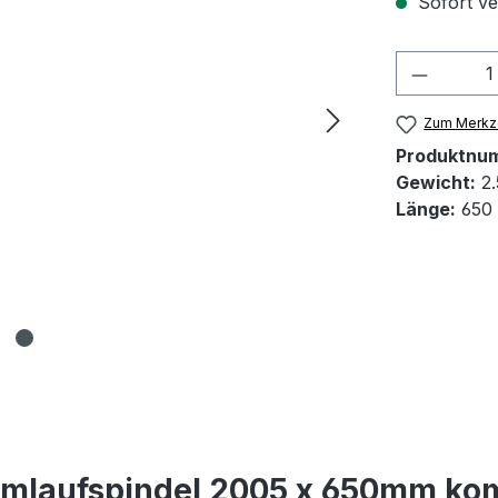
Sofort ver
Produkt
Zum Merkze
Produktnu
Gewicht:
2.
Länge:
650
mlaufspindel 2005 x 650mm komp