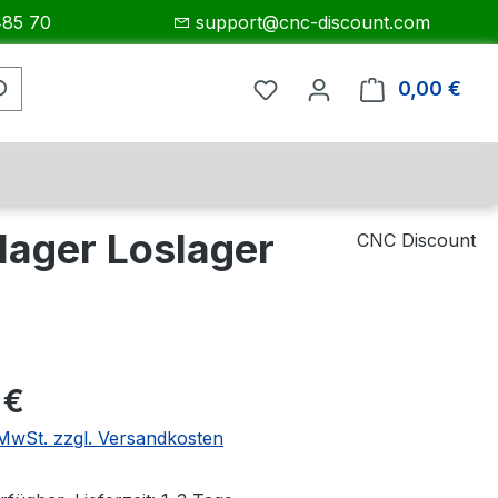
485 70
support@cnc-discount.com
0,00 €
Ware
ager Loslager
CNC Discount
eis:
 €
. MwSt. zzgl. Versandkosten