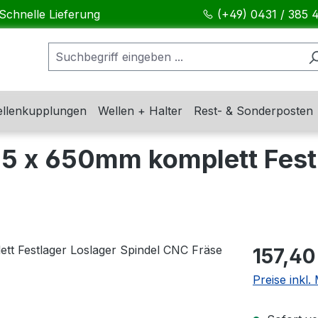
Schnelle Lieferung
(+49) 0431 / 385 
llenkupplungen
Wellen + Halter
Rest- & Sonderposten
5 x 650mm komplett Festl
Regulärer Pr
157,40
Preise inkl