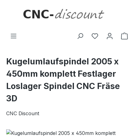
Zum Hauptinhalt springen
Ware
Kugelumlaufspindel 2005 x
450mm komplett Festlager
Loslager Spindel CNC Fräse
3D
CNC Discount
Bildergalerie überspringen