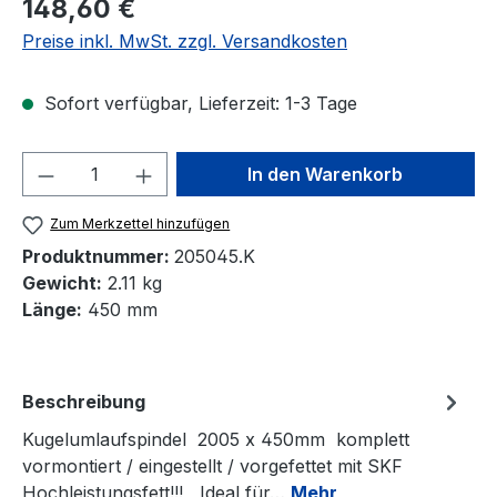
Regulärer Preis:
148,60 €
Preise inkl. MwSt. zzgl. Versandkosten
Sofort verfügbar, Lieferzeit: 1-3 Tage
Produkt Anzahl: Gib den gewünschten We
In den Warenkorb
Zum Merkzettel hinzufügen
Produktnummer:
205045.K
Gewicht:
2.11 kg
Länge:
450 mm
Beschreibung
Kugelumlaufspindel 2005 x 450mm komplett
vormontiert / eingestellt / vorgefettet mit SKF
Hochleistungsfett!!! Ideal für…
Mehr