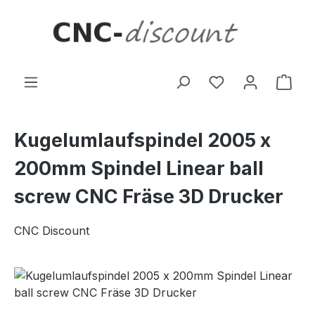
Zum Hauptinhalt springen
Ware
Kugelumlaufspindel 2005 x
200mm Spindel Linear ball
screw CNC Fräse 3D Drucker
CNC Discount
Bildergalerie überspringen