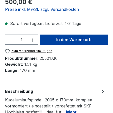
Regulärer Preis:
500,00 €
Preise inkl. MwSt. zzgl. Versandkosten
Sofort verfügbar, Lieferzeit: 1-3 Tage
Produkt Anzahl: Gib den gewünschten We
In den Warenkorb
Zum Merkzettel hinzufügen
Produktnummer:
205017.K
Gewicht:
1.51 kg
Länge:
170 mm
Beschreibung
Kugelumlaufspindel 2005 x 170mm komplett
vormontiert / eingestellt / vorgefettet mit SKF
Hochleistungsfett!!! Ideal für…
Mehr