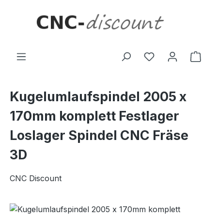
Zum Hauptinhalt springen
Ware
Kugelumlaufspindel 2005 x
170mm komplett Festlager
Loslager Spindel CNC Fräse
3D
CNC Discount
Bildergalerie überspringen