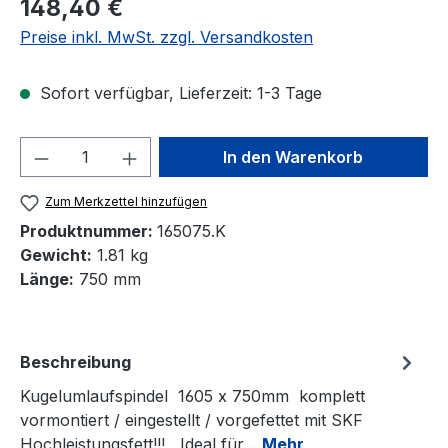
Regulärer Preis:
148,40 €
Preise inkl. MwSt. zzgl. Versandkosten
Sofort verfügbar, Lieferzeit: 1-3 Tage
Produkt Anzahl: Gib den gewünschten We
In den Warenkorb
Zum Merkzettel hinzufügen
Produktnummer:
165075.K
Gewicht:
1.81 kg
Länge:
750 mm
Beschreibung
Kugelumlaufspindel 1605 x 750mm komplett
vormontiert / eingestellt / vorgefettet mit SKF
Hochleistungsfett!!! Ideal für…
Mehr