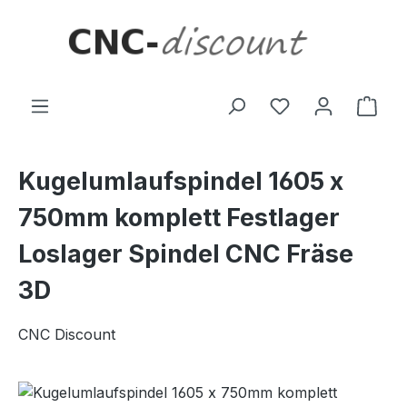
Zum Hauptinhalt springen
Ware
Kugelumlaufspindel 1605 x
750mm komplett Festlager
Loslager Spindel CNC Fräse
3D
CNC Discount
Bildergalerie überspringen