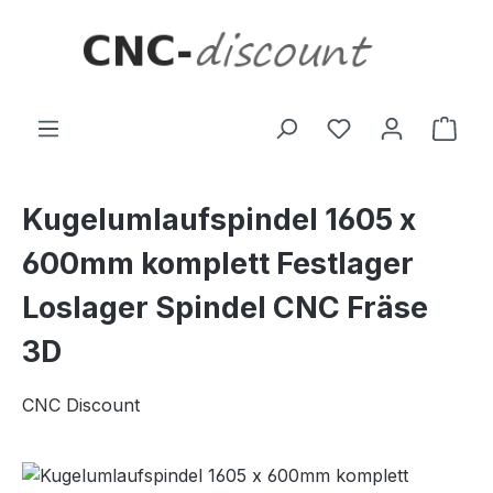
Zum Hauptinhalt springen
Ware
Kugelumlaufspindel 1605 x
600mm komplett Festlager
Loslager Spindel CNC Fräse
3D
CNC Discount
Bildergalerie überspringen