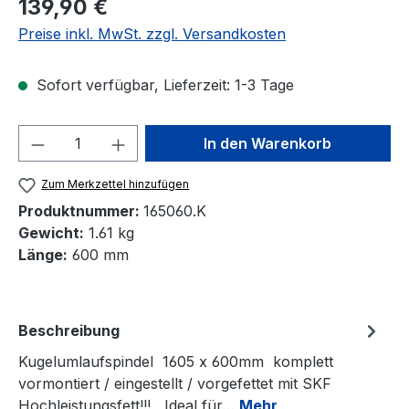
Regulärer Preis:
139,90 €
Preise inkl. MwSt. zzgl. Versandkosten
Sofort verfügbar, Lieferzeit: 1-3 Tage
Produkt Anzahl: Gib den gewünschten We
In den Warenkorb
Zum Merkzettel hinzufügen
Produktnummer:
165060.K
Gewicht:
1.61 kg
Länge:
600 mm
Beschreibung
Kugelumlaufspindel 1605 x 600mm komplett
vormontiert / eingestellt / vorgefettet mit SKF
Hochleistungsfett!!! Ideal für…
Mehr