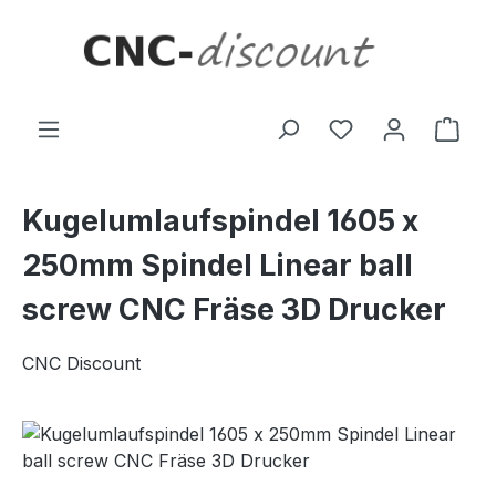
Zum Hauptinhalt springen
Ware
Kugelumlaufspindel 1605 x
250mm Spindel Linear ball
screw CNC Fräse 3D Drucker
CNC Discount
Bildergalerie überspringen