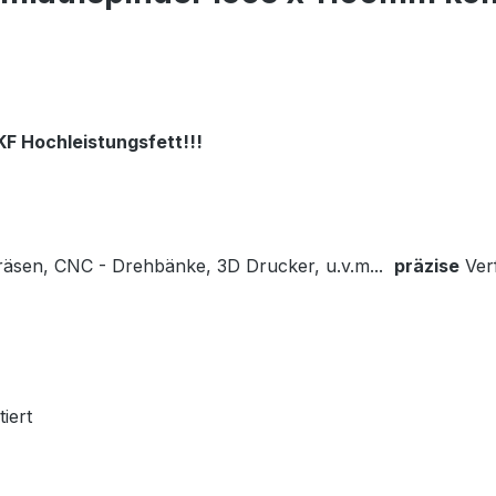
SKF Hochleistungsfett
!!!
räsen, CNC - Drehbänke, 3D Drucker, u.v.m...
präzise
Verf
iert