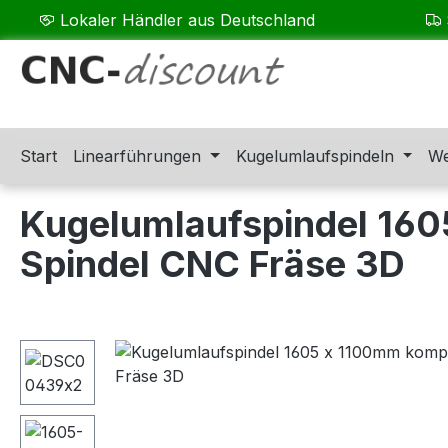
Lokaler Händler aus Deutschland
m Hauptinhalt springen
Zur Suche springen
Zur Hauptnavigation springen
Start
Linearführungen
Kugelumlaufspindeln
We
Kugelumlaufspindel 160
Spindel CNC Fräse 3D
Bildergalerie überspringen