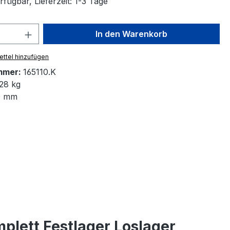
fügbar, Lieferzeit: 1-3 Tage
 Anzahl: Gib den gewünschten Wert ein 
In den Warenkorb
ttel hinzufügen
mmer:
165110.K
28 kg
0 mm
plett Festlager Loslager