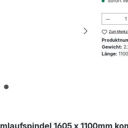
Sofort ver
Produkt
Zum Merkze
Produktnu
Gewicht:
2.
Länge:
110
mlaufspindel 1605 x 1100mm kom