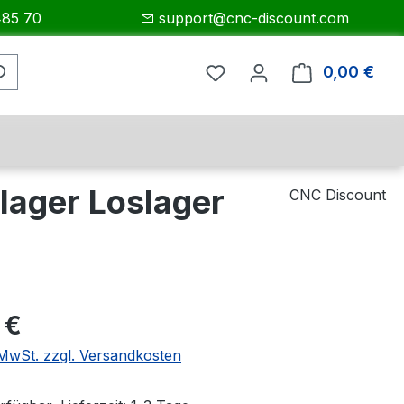
485 70
support@cnc-discount.com
0,00 €
Ware
lager Loslager
CNC Discount
eis:
 €
. MwSt. zzgl. Versandkosten