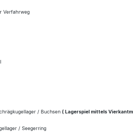
er Verfahrweg
l
Schrägkugellager / Buchsen
( Lagerspiel mittels Vierkantmu
gellager / Seegerring