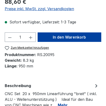
Regulärer Preis:
88,60 €
Preise inkl. MwSt. zzgl. Versandkosten
Sofort verfügbar, Lieferzeit: 1-3 Tage
Produkt Anzahl: Gib den gewünschten We
In den Warenkorb
Zum Merkzettel hinzufügen
Produktnummer:
RS.20095
Gewicht:
8.3 kg
Länge:
950 mm
Beschreibung
CNC Set 20 x 950mm Linearführung "breit" ( inkl.
ALU - Wellenunterstützung ) Ideal für den Bau
von CNC Maschinen wie z.…
Mehr