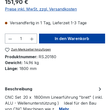
Regulärer Preis:
151,90 €
Preise inkl. MwSt. zzgl. Versandkosten
Versandfertig in 1 Tag, Lieferzeit 1-3 Tage
Produkt Anzahl: Gib den gewünschten We
In den Warenkorb
Zum Merkzettel hinzufügen
Produktnummer:
RS.20180
Gewicht:
14.96 kg
Länge:
1800 mm
Beschreibung
CNC Set 20 x 1800mm Linearführung "breit" ( inkl.
ALU - Wellenunterstützung ) Ideal für den Bau
von CNC Maschinen wie z…
Mehr