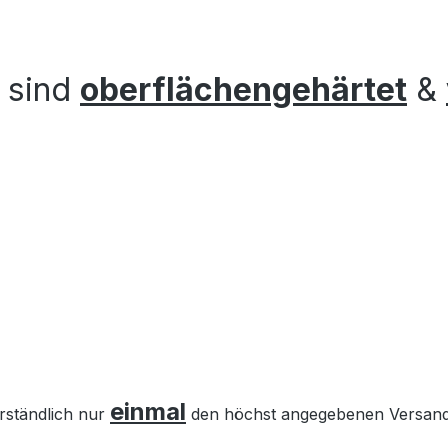
n sind
oberflächengehärtet
&
einmal
erständlich nur
den höchst angegebenen Versandb