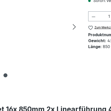
Sofort ver
Produkt
Zum Merkze
Produktnu
Gewicht:
4.
Länge:
850
t 16x 850mm 2x Linearführung 