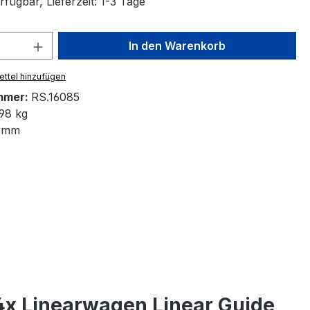
fügbar, Lieferzeit: 1-3 Tage
 Anzahl: Gib den gewünschten Wert ein 
In den Warenkorb
ttel hinzufügen
mmer:
RS.16085
98 kg
 mm
4x Linearwagen Linear Guide