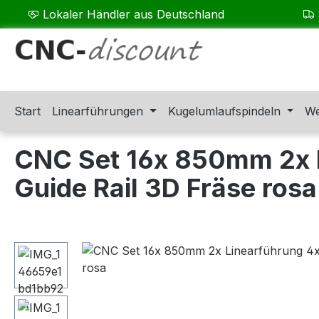
Lokaler Händler aus Deutschland
m Hauptinhalt springen
Zur Suche springen
Zur Hauptnavigation springen
Start
Linearführungen
Kugelumlaufspindeln
We
CNC Set 16x 850mm 2x L
Guide Rail 3D Fräse rosa
Bildergalerie überspringen