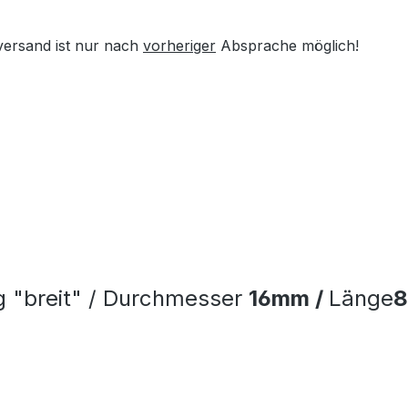
versand ist nur nach
vorheriger
Absprache möglich!
g "breit" / Durchmesser
16mm /
Länge
8