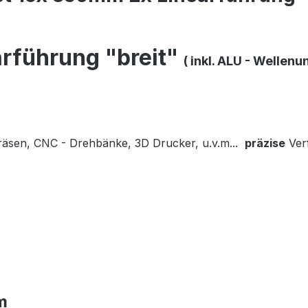
rführung "breit"
( inkl. ALU - Wellenu
räsen, CNC - Drehbänke, 3D Drucker, u.v.m...
präzise
Verf
m