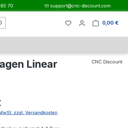
485 70
support@cnc-discount.com
0,00 €
Ware
agen Linear
CNC Discount
eis:
€
. MwSt. zzgl. Versandkosten