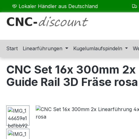
Lokaler Händler aus Deutschland
m Hauptinhalt springen
Zur Suche springen
Zur Hauptnavigation springen
Start
Linearführungen
Kugelumlaufspindeln
We
CNC Set 16x 300mm 2x L
Guide Rail 3D Fräse rosa
Bildergalerie überspringen