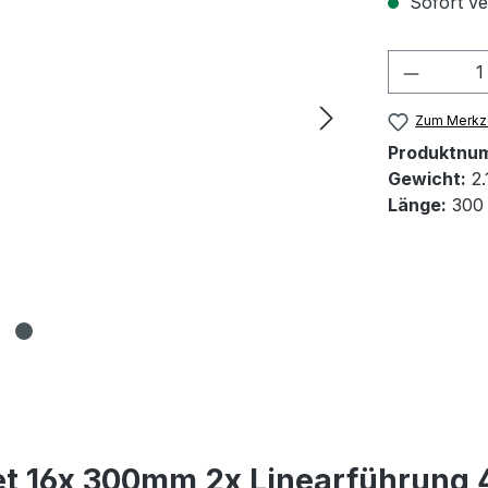
Sofort ver
Produkt
Zum Merkze
Produktnu
Gewicht:
2.
Länge:
300
t 16x 300mm 2x Linearführung 