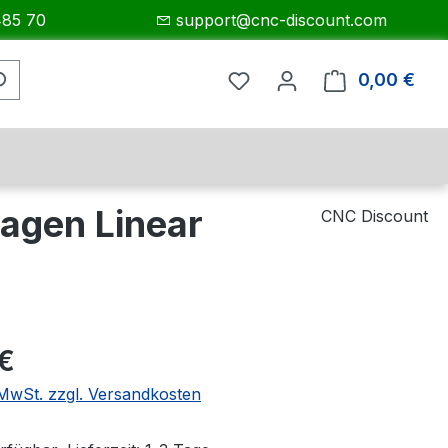
485 70
support@cnc-discount.com
0,00 €
Ware
agen Linear
CNC Discount
eis:
€
. MwSt. zzgl. Versandkosten