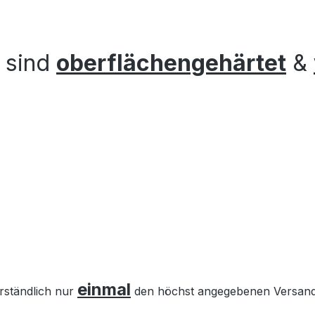
n sind
oberflächengehärtet
&
einmal
erständlich nur
den höchst angegebenen Versandb