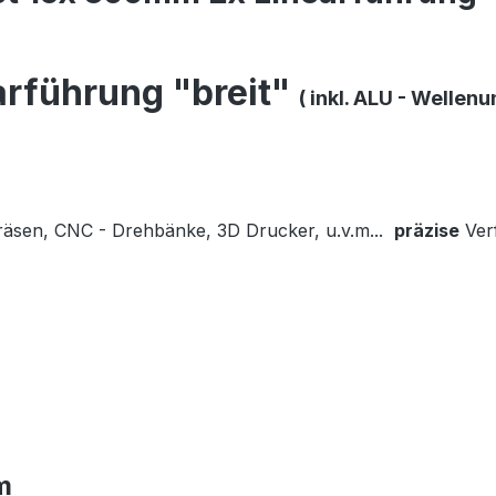
rführung "breit"
( inkl. ALU - Wellen
räsen, CNC - Drehbänke, 3D Drucker, u.v.m...
präzise
Verf
m