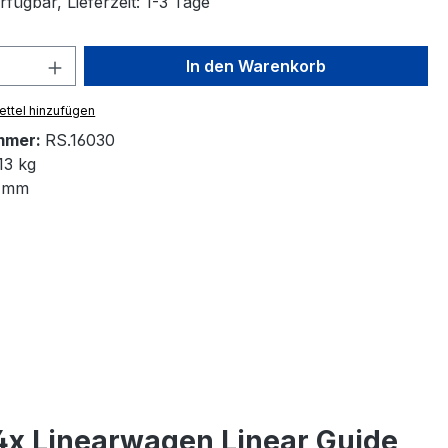
fügbar, Lieferzeit: 1-3 Tage
 Anzahl: Gib den gewünschten Wert ein 
In den Warenkorb
ttel hinzufügen
mmer:
RS.16030
13 kg
 mm
4x Linearwagen Linear Guide