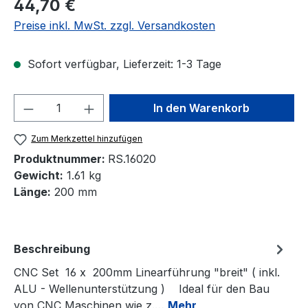
Regulärer Preis:
44,70 €
Preise inkl. MwSt. zzgl. Versandkosten
Sofort verfügbar, Lieferzeit: 1-3 Tage
Produkt Anzahl: Gib den gewünschten We
In den Warenkorb
Zum Merkzettel hinzufügen
Produktnummer:
RS.16020
Gewicht:
1.61 kg
Länge:
200 mm
Beschreibung
CNC Set 16 x 200mm Linearführung "breit" ( inkl.
ALU - Wellenunterstützung ) Ideal für den Bau
von CNC Maschinen wie z.…
Mehr