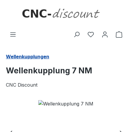
Zum Hauptinhalt springen
Ware
Wellenkupplungen
Wellenkupplung 7 NM
CNC Discount
Bildergalerie überspringen