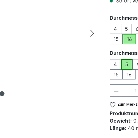
Sofort ver
Durchmess
4
5
15
16
Durchmess
4
5
15
16
Produkt
Zum Merkze
Produktnu
Gewicht:
0.
Länge:
40 