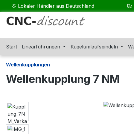
Lokaler Händler aus Deutschland
m Hauptinhalt springen
Zur Suche springen
Zur Hauptnavigation springen
Start
Linearführungen
Kugelumlaufspindeln
We
Wellenkupplungen
Wellenkupplung 7 NM
Bildergalerie überspringen