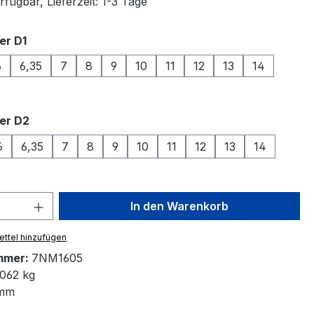
fügbar, Lieferzeit: 1-3 Tage
auswählen
er D1
6
6,35
7
8
9
10
11
12
13
14
auswählen
er D2
6
6,35
7
8
9
10
11
12
13
14
 Anzahl: Gib den gewünschten Wert ein 
In den Warenkorb
ttel hinzufügen
mmer:
7NM1605
062 kg
mm