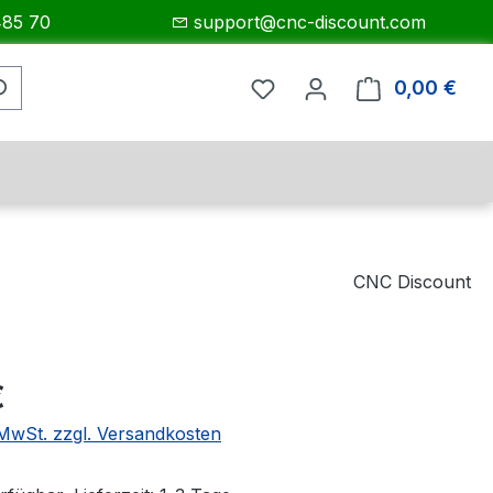
485 70
support@cnc-discount.com
0,00 €
Ware
CNC Discount
eis:
€
. MwSt. zzgl. Versandkosten