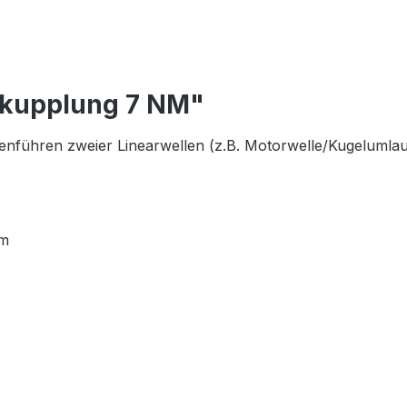
nkupplung 7 NM"
enführen zweier Linearwellen (z.B. Motorwelle/Kugelumlau
mm