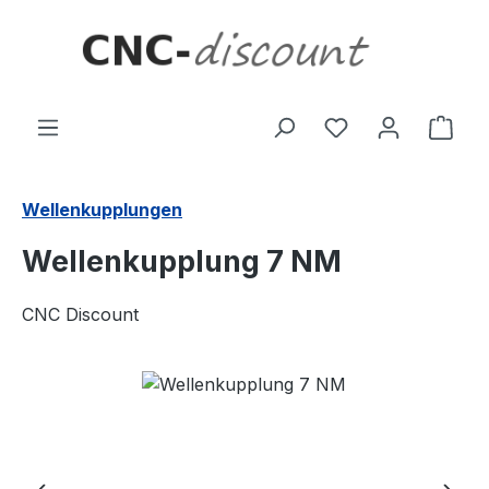
Zum Hauptinhalt springen
Ware
Wellenkupplungen
Wellenkupplung 7 NM
CNC Discount
Bildergalerie überspringen