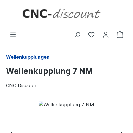
Zum Hauptinhalt springen
Ware
Wellenkupplungen
Wellenkupplung 7 NM
CNC Discount
Bildergalerie überspringen