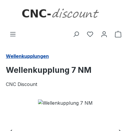
Zum Hauptinhalt springen
Ware
Wellenkupplungen
Wellenkupplung 7 NM
CNC Discount
Bildergalerie überspringen