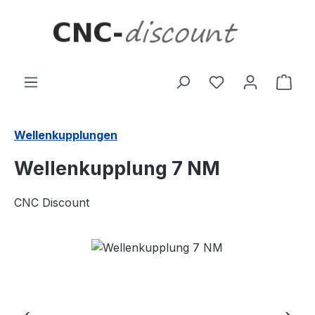
Zum Hauptinhalt springen
Ware
Wellenkupplungen
Wellenkupplung 7 NM
CNC Discount
Bildergalerie überspringen