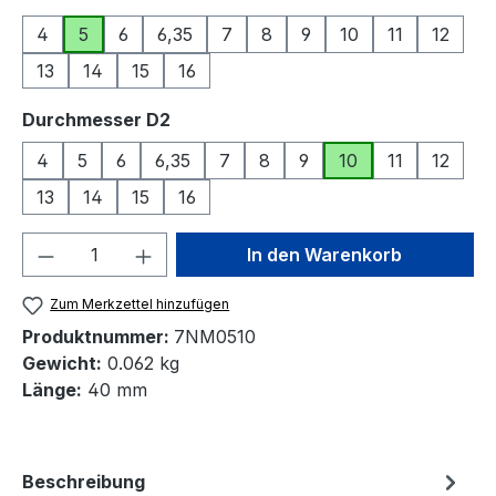
4
5
6
6,35
7
8
9
10
11
12
13
14
15
16
auswählen
Durchmesser D2
4
5
6
6,35
7
8
9
10
11
12
13
14
15
16
Produkt Anzahl: Gib den gewünschten We
In den Warenkorb
Zum Merkzettel hinzufügen
Produktnummer:
7NM0510
Gewicht:
0.062 kg
Länge:
40 mm
Beschreibung