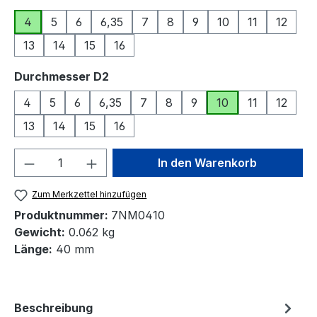
4
5
6
6,35
7
8
9
10
11
12
13
14
15
16
auswählen
Durchmesser D2
4
5
6
6,35
7
8
9
10
11
12
13
14
15
16
Produkt Anzahl: Gib den gewünschten We
In den Warenkorb
Zum Merkzettel hinzufügen
Produktnummer:
7NM0410
Gewicht:
0.062 kg
Länge:
40 mm
Beschreibung