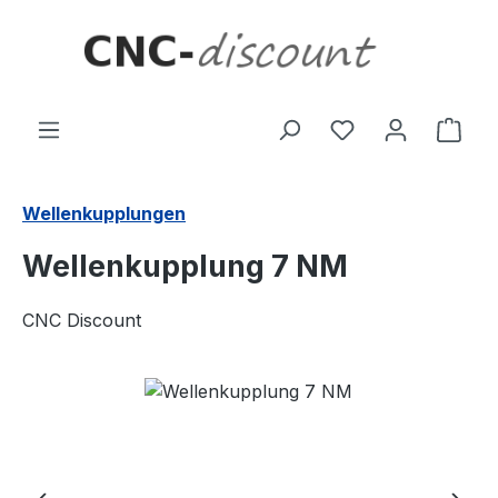
Zum Hauptinhalt springen
Ware
Wellenkupplungen
Wellenkupplung 7 NM
CNC Discount
Bildergalerie überspringen