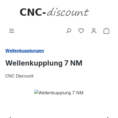
Zum Hauptinhalt springen
Ware
Wellenkupplungen
Wellenkupplung 7 NM
CNC Discount
Bildergalerie überspringen