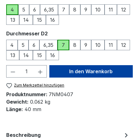
4
5
6
6,35
7
8
9
10
11
12
13
14
15
16
auswählen
Durchmesser D2
4
5
6
6,35
7
8
9
10
11
12
13
14
15
16
Produkt Anzahl: Gib den gewünschten We
In den Warenkorb
Zum Merkzettel hinzufügen
Produktnummer:
7NM0407
Gewicht:
0.062 kg
Länge:
40 mm
Beschreibung