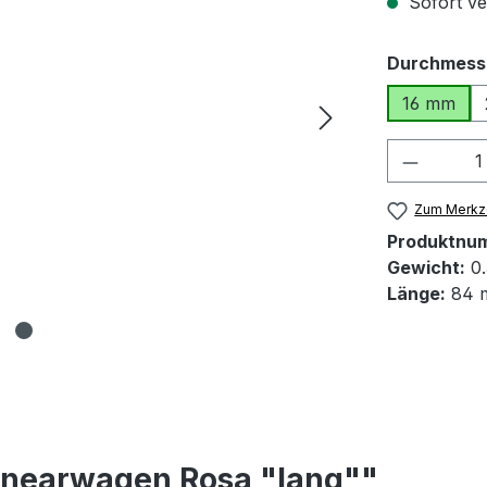
Sofort ver
Durchmess
16 mm
Produkt
Zum Merkze
Produktnu
Gewicht:
0.
Länge:
84 
inearwagen Rosa "lang""