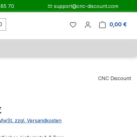
485 70
support@cnc-discount.com
0,00 €
Ware
CNC Discount
eis:
€
. MwSt. zzgl. Versandkosten