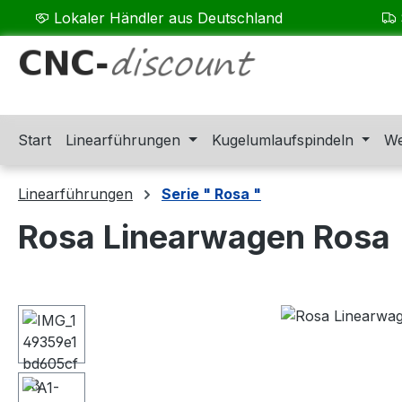
Lokaler Händler aus Deutschland
m Hauptinhalt springen
Zur Suche springen
Zur Hauptnavigation springen
Start
Linearführungen
Kugelumlaufspindeln
We
Linearführungen
Serie " Rosa "
Rosa Linearwagen Rosa 
Bildergalerie überspringen