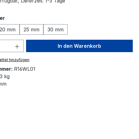
fügbar, Lieferzeit: 1-3 Tage
auswählen
er
20 mm
25 mm
30 mm
 Anzahl: Gib den gewünschten Wert ein 
In den Warenkorb
ttel hinzufügen
mmer:
R16WL01
3 kg
mm