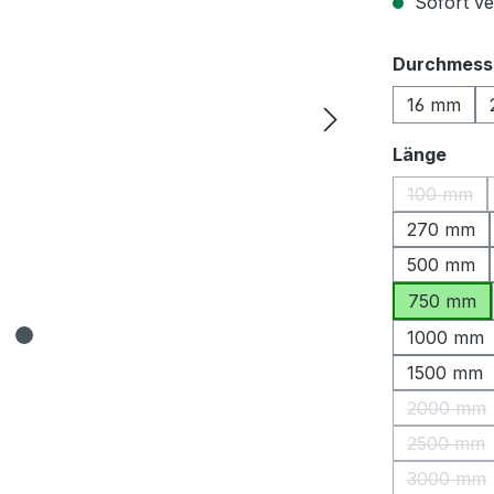
Sofort ver
Durchmess
16 mm
ausw
Länge
100 mm
(Diese O
270 mm
500 mm
750 mm
1000 mm
1500 mm
2000 mm
(Diese 
2500 mm
(Diese 
3000 mm
(Diese 