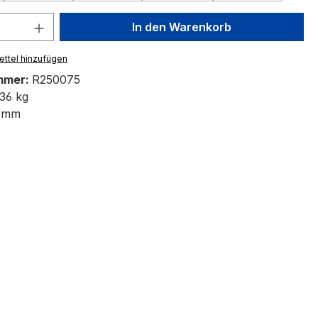
 Anzahl: Gib den gewünschten Wert ein 
In den Warenkorb
ttel hinzufügen
mmer:
R250075
36 kg
 mm