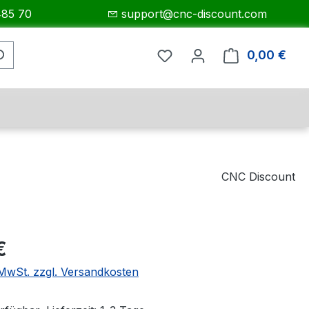
485 70
support@cnc-discount.com
0,00 €
Ware
CNC Discount
eis:
€
. MwSt. zzgl. Versandkosten