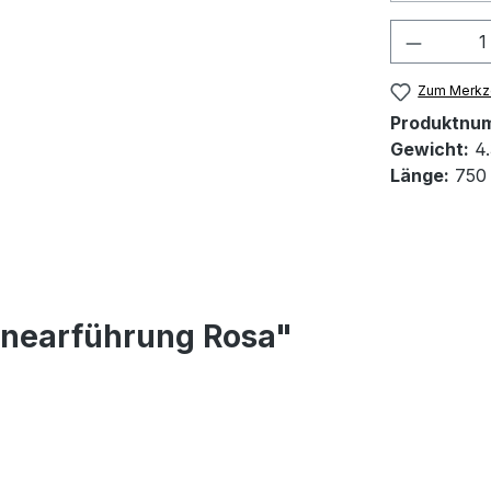
Produkt
Zum Merkze
Produktnu
Gewicht:
4.
Länge:
750
inearführung Rosa"