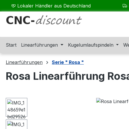
Lokaler Händler aus Deutschland
m Hauptinhalt springen
Zur Suche springen
Zur Hauptnavigation springen
Start
Linearführungen
Kugelumlaufspindeln
We
Linearführungen
Serie " Rosa "
Rosa Linearführung Ros
Bildergalerie überspringen