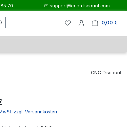
485 70
support@cnc-discount.com
0,00 €
Ware
CNC Discount
eis:
€
. MwSt. zzgl. Versandkosten