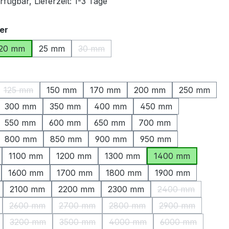
fügbar, Lieferzeit: 1-3 Tage
auswählen
er
20 mm
25 mm
30 mm
(Diese Option ist zurzeit nicht verfügbar.
ählen
125 mm
150 mm
170 mm
200 mm
250 mm
ption ist zurzeit nicht verfügbar.)
(Diese Option ist zurzeit nicht verfügbar.)
300 mm
350 mm
400 mm
450 mm
550 mm
600 mm
650 mm
700 mm
800 mm
850 mm
900 mm
950 mm
1100 mm
1200 mm
1300 mm
1400 mm
1600 mm
1700 mm
1800 mm
1900 mm
2100 mm
2200 mm
2300 mm
2400 mm
(Diese Option is
2600 mm
2700 mm
2800 mm
2900 mm
Option ist zurzeit nicht verfügbar.)
(Diese Option ist zurzeit nicht verfügbar.)
(Diese Option ist zurzeit nicht verfügbar.)
(Diese Option ist zurzeit nicht
(Diese Option is
3200 mm
3500 mm
4000 mm
6000 mm
Option ist zurzeit nicht verfügbar.)
(Diese Option ist zurzeit nicht verfügbar.)
(Diese Option ist zurzeit nicht verfügbar.)
(Diese Option ist zurzeit nicht
(Diese Option i