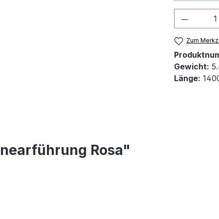
Produkt
Zum Merkze
Produktnu
Gewicht:
5.
Länge:
140
inearführung Rosa"