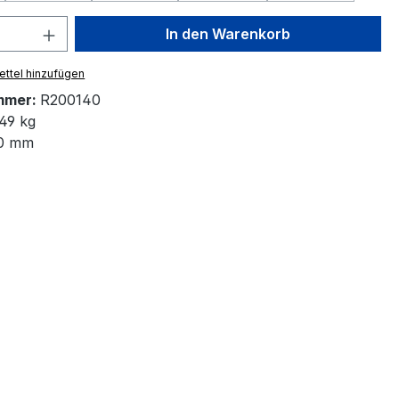
 Anzahl: Gib den gewünschten Wert ein 
In den Warenkorb
ttel hinzufügen
mmer:
R200140
49 kg
0 mm