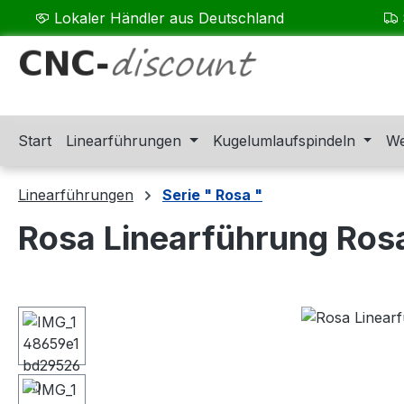
Lokaler Händler aus Deutschland
m Hauptinhalt springen
Zur Suche springen
Zur Hauptnavigation springen
Start
Linearführungen
Kugelumlaufspindeln
We
Linearführungen
Serie " Rosa "
Rosa Linearführung Ros
Bildergalerie überspringen