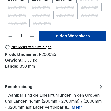
(Diese Option 
2500 mm
2600 mm
2700 mm
2800 mm
(Diese Option ist zurzeit nicht verfügbar.)
(Diese Option ist zurzeit nicht verfügbar.)
(Diese Option ist zurzeit nic
(Diese Option 
2900 mm
3000 mm
3200 mm
3500 mm
(Diese Option ist zurzeit nicht verfügbar.)
(Diese Option ist zurzeit nicht verfügbar.)
(Diese Option ist zurzeit nic
(Diese Option 
4000 mm
6000 mm
(Diese Option ist zurzeit nicht verfügbar.)
(Diese Option ist zurzeit nicht verfügbar.)
Produkt Anzahl: Gib den gewünschten We
In den Warenkorb
Zum Merkzettel hinzufügen
Produktnummer:
R200085
Gewicht:
3.33 kg
Länge:
850 mm
Beschreibung
Wählbar sind die Linearführungen in den Größen
und Längen: 16mm (200mm - 2700mm) / (2800mm
- 3200mm auf Lager verfügbar !!…
Mehr