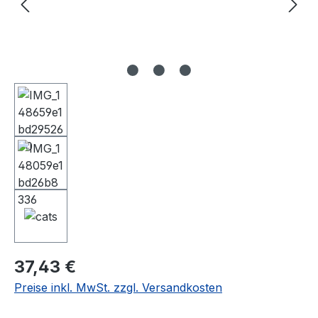
Regulärer Preis:
37,43 €
Preise inkl. MwSt. zzgl. Versandkosten