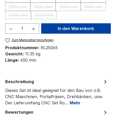
(Diese Option ist zurzeit nicht verfügbar.)
(Diese Option ist zurzeit nicht verfügbar.)
(Diese Option ist zurzeit nic
(Diese Option 
2900 mm
3000 mm
3200 mm
3500 mm
(Diese Option ist zurzeit nicht verfügbar.)
(Diese Option ist zurzeit nicht verfügbar.)
(Diese Option ist zurzeit nic
(Diese Option 
4000 mm
6000 mm
(Diese Option ist zurzeit nicht verfügbar.)
(Diese Option ist zurzeit nicht verfügbar.)
Produkt Anzahl: Gib den gewünschten We
In den Warenkorb
Zum Merkzettel hinzufügen
Produktnummer:
RL25065
Gewicht:
11.35 kg
Länge:
650 mm
Beschreibung
Dieses Set ist ideal geeignet für den Bau von z.B.
CNC Maschinen, Portalfräsen, Drehbänken, usw.
Der Lieferumfang CNC Set Ro…
Mehr
Bewertungen