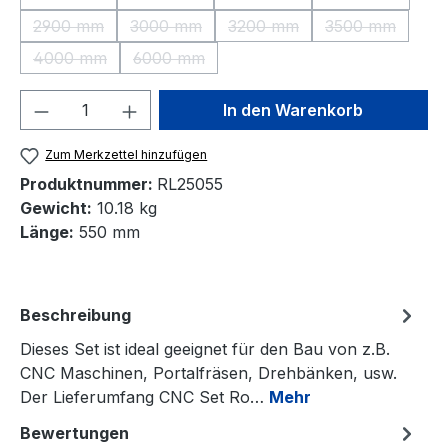
(Diese Option ist zurzeit nicht verfügbar.)
(Diese Option ist zurzeit nicht verfügbar.)
(Diese Option ist zurzeit nic
(Diese Option 
2900 mm
3000 mm
3200 mm
3500 mm
(Diese Option ist zurzeit nicht verfügbar.)
(Diese Option ist zurzeit nicht verfügbar.)
(Diese Option ist zurzeit nic
(Diese Option 
4000 mm
6000 mm
(Diese Option ist zurzeit nicht verfügbar.)
(Diese Option ist zurzeit nicht verfügbar.)
Produkt Anzahl: Gib den gewünschten We
In den Warenkorb
Zum Merkzettel hinzufügen
Produktnummer:
RL25055
Gewicht:
10.18 kg
Länge:
550 mm
Beschreibung
Dieses Set ist ideal geeignet für den Bau von z.B.
CNC Maschinen, Portalfräsen, Drehbänken, usw.
Der Lieferumfang CNC Set Ro…
Mehr
Bewertungen