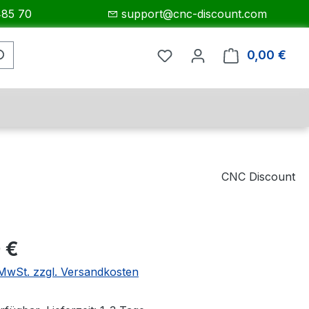
485 70
support@cnc-discount.com
0,00 €
Ware
CNC Discount
eis:
 €
. MwSt. zzgl. Versandkosten