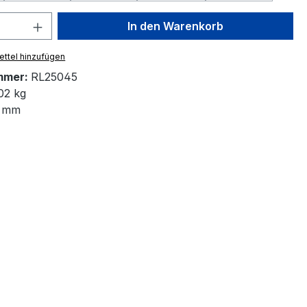
 Anzahl: Gib den gewünschten Wert ein 
In den Warenkorb
ttel hinzufügen
mmer:
RL25045
02 kg
 mm