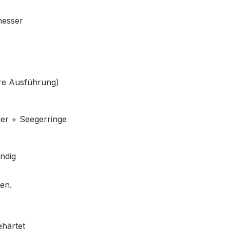
messer
lere Ausführung)
ger + Seegerringe
ndig
len.
ehärtet