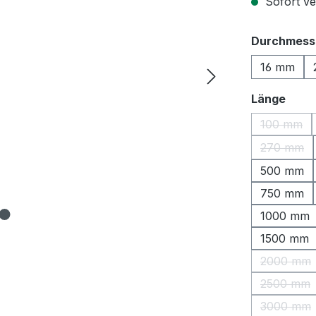
Sofort ver
Durchmess
16 mm
ausw
Länge
100 mm
(Diese O
270 mm
(Diese 
500 mm
750 mm
1000 mm
1500 mm
2000 mm
(Diese 
2500 mm
(Diese 
3000 mm
(Diese 