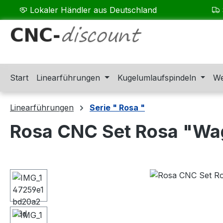
Lokaler Händler aus Deutschland
m Hauptinhalt springen
Zur Suche springen
Zur Hauptnavigation springen
Start
Linearführungen
Kugelumlaufspindeln
We
Linearführungen
Serie " Rosa "
Rosa CNC Set Rosa "Wa
Bildergalerie überspringen