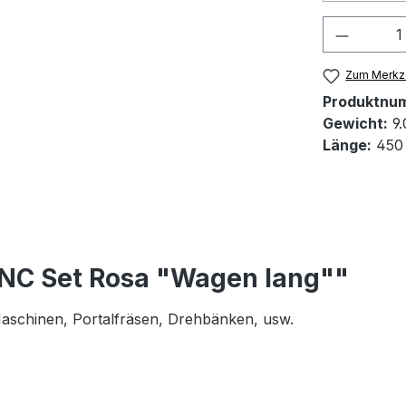
Produkt
Zum Merkze
Produktnu
Gewicht:
9.
Länge:
450
CNC Set Rosa "Wagen lang""
 Maschinen, Portalfräsen, Drehbänken, usw.