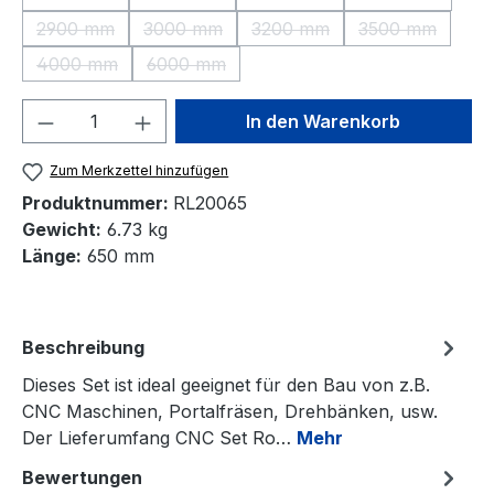
(Diese Option ist zurzeit nicht verfügbar.)
(Diese Option ist zurzeit nicht verfügbar.)
(Diese Option ist zurzeit nic
(Diese Option 
2900 mm
3000 mm
3200 mm
3500 mm
(Diese Option ist zurzeit nicht verfügbar.)
(Diese Option ist zurzeit nicht verfügbar.)
(Diese Option ist zurzeit nic
(Diese Option 
4000 mm
6000 mm
(Diese Option ist zurzeit nicht verfügbar.)
(Diese Option ist zurzeit nicht verfügbar.)
Produkt Anzahl: Gib den gewünschten We
In den Warenkorb
Zum Merkzettel hinzufügen
Produktnummer:
RL20065
Gewicht:
6.73 kg
Länge:
650 mm
Beschreibung
Dieses Set ist ideal geeignet für den Bau von z.B.
CNC Maschinen, Portalfräsen, Drehbänken, usw.
Der Lieferumfang CNC Set Ro…
Mehr
Bewertungen