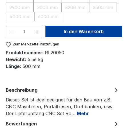
(Diese Option ist zurzeit nicht verfügbar.)
(Diese Option ist zurzeit nicht verfügbar.)
(Diese Option ist zurzeit nic
(Diese Option 
2900 mm
3000 mm
3200 mm
3500 mm
(Diese Option ist zurzeit nicht verfügbar.)
(Diese Option ist zurzeit nicht verfügbar.)
(Diese Option ist zurzeit nic
(Diese Option 
4000 mm
6000 mm
(Diese Option ist zurzeit nicht verfügbar.)
(Diese Option ist zurzeit nicht verfügbar.)
Produkt Anzahl: Gib den gewünschten We
In den Warenkorb
Zum Merkzettel hinzufügen
Produktnummer:
RL20050
Gewicht:
5.56 kg
Länge:
500 mm
Beschreibung
Dieses Set ist ideal geeignet für den Bau von z.B.
CNC Maschinen, Portalfräsen, Drehbänken, usw.
Der Lieferumfang CNC Set Ro…
Mehr
Bewertungen