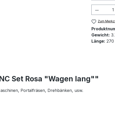
Produkt
Zum Merkze
Produktnu
Gewicht:
3.
Länge:
270
CNC Set Rosa "Wagen lang""
 Maschinen, Portalfräsen, Drehbänken, usw.