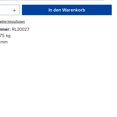
 Anzahl: Gib den gewünschten Wert ein 
In den Warenkorb
ttel hinzufügen
mmer:
RL20027
75 kg
 mm