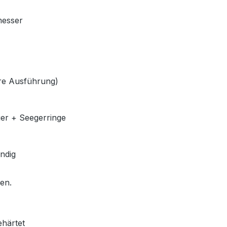
messer
lere Ausführung)
ger + Seegerringe
ndig
len.
ehärtet