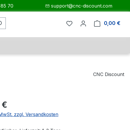
485 70
support@cnc-discount.com
0,00 €
Ware
CNC Discount
eis:
 €
. MwSt. zzgl. Versandkosten