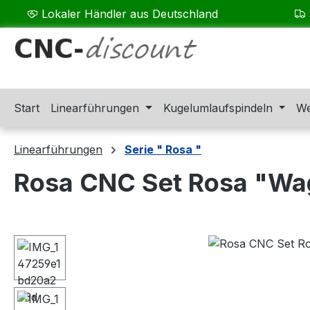
Lokaler Händler aus Deutschland
m Hauptinhalt springen
Zur Suche springen
Zur Hauptnavigation springen
Start
Linearführungen
Kugelumlaufspindeln
We
Linearführungen
Serie " Rosa "
Rosa CNC Set Rosa "Wa
Bildergalerie überspringen