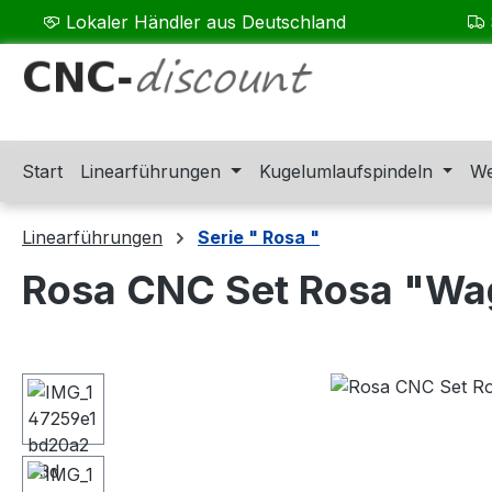
Lokaler Händler aus Deutschland
m Hauptinhalt springen
Zur Suche springen
Zur Hauptnavigation springen
Start
Linearführungen
Kugelumlaufspindeln
We
Linearführungen
Serie " Rosa "
Rosa CNC Set Rosa "Wa
Bildergalerie überspringen