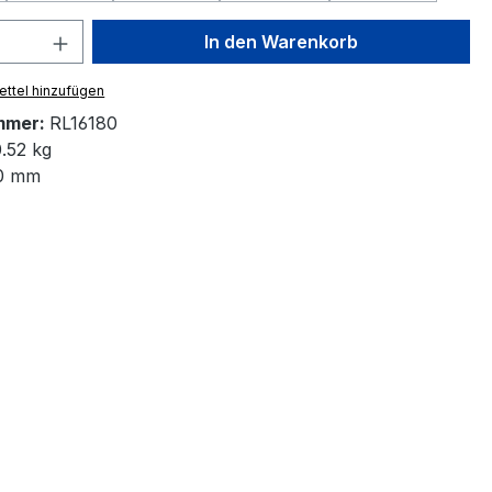
 Anzahl: Gib den gewünschten Wert ein 
In den Warenkorb
ttel hinzufügen
mmer:
RL16180
.52 kg
0 mm