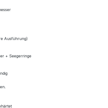
messer
lere Ausführung)
ger + Seegerringe
ndig
len.
ehärtet