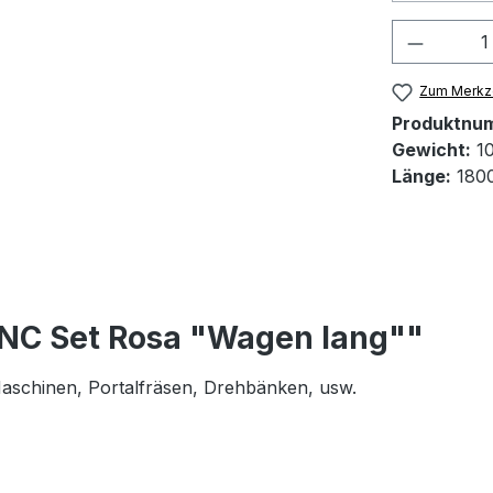
Produkt
Zum Merkze
Produktnu
Gewicht:
10
Länge:
180
CNC Set Rosa "Wagen lang""
 Maschinen, Portalfräsen, Drehbänken, usw.