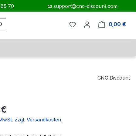
485 70
support@cnc-discount.com
0,00 €
Ware
CNC Discount
eis:
 €
. MwSt. zzgl. Versandkosten