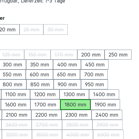
fügbar, Lieferzeit: 1-3 Tage
auswählen
er
20 mm
25 mm
30 mm
(Diese Option ist zurzeit nicht verfügbar.)
(Diese Option ist zurzeit nicht verfügbar.
ählen
125 mm
150 mm
170 mm
200 mm
250 mm
ption ist zurzeit nicht verfügbar.)
(Diese Option ist zurzeit nicht verfügbar.)
(Diese Option ist zurzeit nicht verfügbar.)
(Diese Option ist zurzeit nicht verfüg
300 mm
350 mm
400 mm
450 mm
550 mm
600 mm
650 mm
700 mm
800 mm
850 mm
900 mm
950 mm
1100 mm
1200 mm
1300 mm
1400 mm
1600 mm
1700 mm
1800 mm
1900 mm
2100 mm
2200 mm
2300 mm
2400 mm
2600 mm
2700 mm
2800 mm
2900 mm
Option ist zurzeit nicht verfügbar.)
(Diese Option ist zurzeit nicht verfügbar.)
(Diese Option ist zurzeit nicht verfügbar.)
(Diese Option ist zurzeit nicht
(Diese Option is
3200 mm
3500 mm
4000 mm
6000 mm
Option ist zurzeit nicht verfügbar.)
(Diese Option ist zurzeit nicht verfügbar.)
(Diese Option ist zurzeit nicht verfügbar.)
(Diese Option ist zurzeit nicht
(Diese Option i