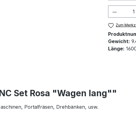
Produkt
Zum Merkze
Produktnu
Gewicht:
9.
Länge:
160
CNC Set Rosa "Wagen lang""
 Maschinen, Portalfräsen, Drehbänken, usw.