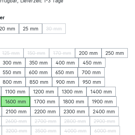
fügbar, Lieferzeit: 1-3 Tage
auswählen
er
20 mm
25 mm
30 mm
(Diese Option ist zurzeit nicht verfügbar.
ählen
125 mm
150 mm
170 mm
200 mm
250 mm
ption ist zurzeit nicht verfügbar.)
(Diese Option ist zurzeit nicht verfügbar.)
(Diese Option ist zurzeit nicht verfügbar.)
(Diese Option ist zurzeit nicht verfüg
300 mm
350 mm
400 mm
450 mm
550 mm
600 mm
650 mm
700 mm
800 mm
850 mm
900 mm
950 mm
1100 mm
1200 mm
1300 mm
1400 mm
1600 mm
1700 mm
1800 mm
1900 mm
2100 mm
2200 mm
2300 mm
2400 mm
2600 mm
2700 mm
2800 mm
2900 mm
Option ist zurzeit nicht verfügbar.)
(Diese Option ist zurzeit nicht verfügbar.)
(Diese Option ist zurzeit nicht verfügbar.)
(Diese Option ist zurzeit nicht
(Diese Option is
3200 mm
3500 mm
4000 mm
6000 mm
Option ist zurzeit nicht verfügbar.)
(Diese Option ist zurzeit nicht verfügbar.)
(Diese Option ist zurzeit nicht verfügbar.)
(Diese Option ist zurzeit nicht
(Diese Option i