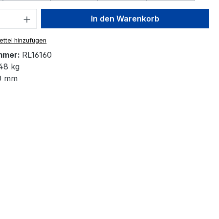
 Anzahl: Gib den gewünschten Wert ein 
In den Warenkorb
ttel hinzufügen
mmer:
RL16160
48 kg
0 mm