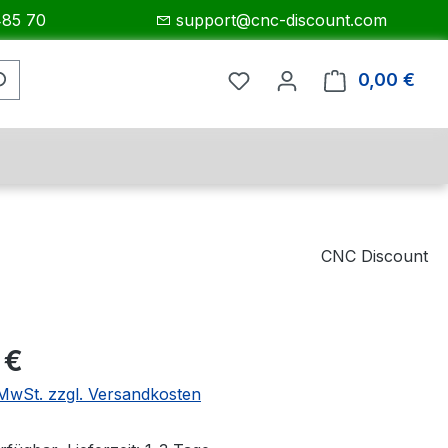
485 70
support@cnc-discount.com
0,00 €
Ware
CNC Discount
eis:
 €
. MwSt. zzgl. Versandkosten