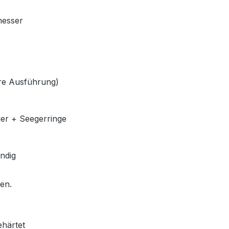
messer
lere Ausführung)
ger + Seegerringe
ndig
len.
ehärtet