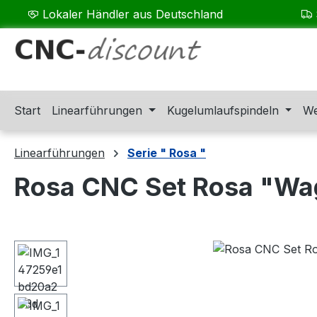
Lokaler Händler aus Deutschland
m Hauptinhalt springen
Zur Suche springen
Zur Hauptnavigation springen
Start
Linearführungen
Kugelumlaufspindeln
We
Linearführungen
Serie " Rosa "
Rosa CNC Set Rosa "Wa
Bildergalerie überspringen