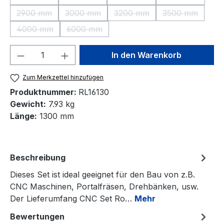
(Diese Option ist zurzeit nicht verfügbar.)
(Diese Option ist zurzeit nicht verfügbar.)
(Diese Option ist zurzeit nic
(Diese Option 
2900 mm
3000 mm
3200 mm
3500 mm
(Diese Option ist zurzeit nicht verfügbar.)
(Diese Option ist zurzeit nicht verfügbar.)
(Diese Option ist zurzeit nic
(Diese Option 
4000 mm
6000 mm
(Diese Option ist zurzeit nicht verfügbar.)
(Diese Option ist zurzeit nicht verfügbar.)
Produkt Anzahl: Gib den gewünschten We
In den Warenkorb
Zum Merkzettel hinzufügen
Produktnummer:
RL16130
Gewicht:
7.93 kg
Länge:
1300 mm
Beschreibung
Dieses Set ist ideal geeignet für den Bau von z.B.
CNC Maschinen, Portalfräsen, Drehbänken, usw.
Der Lieferumfang CNC Set Ro…
Mehr
Bewertungen