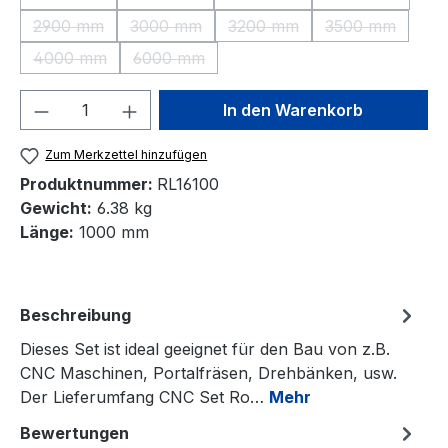
(Diese Option ist zurzeit nicht verfügbar.)
(Diese Option ist zurzeit nicht verfügbar.)
(Diese Option ist zurzeit nic
(Diese Option 
2900 mm
3000 mm
3200 mm
3500 mm
(Diese Option ist zurzeit nicht verfügbar.)
(Diese Option ist zurzeit nicht verfügbar.)
(Diese Option ist zurzeit nic
(Diese Option 
4000 mm
6000 mm
(Diese Option ist zurzeit nicht verfügbar.)
(Diese Option ist zurzeit nicht verfügbar.)
Produkt Anzahl: Gib den gewünschten We
In den Warenkorb
Zum Merkzettel hinzufügen
Produktnummer:
RL16100
Gewicht:
6.38 kg
Länge:
1000 mm
Beschreibung
Dieses Set ist ideal geeignet für den Bau von z.B.
CNC Maschinen, Portalfräsen, Drehbänken, usw.
Der Lieferumfang CNC Set Ro…
Mehr
Bewertungen