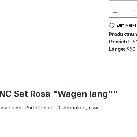
Produkt
Zum Merkze
Produktnu
Gewicht:
6.
Länge:
950
CNC Set Rosa "Wagen lang""
 Maschinen, Portalfräsen, Drehbänken, usw.