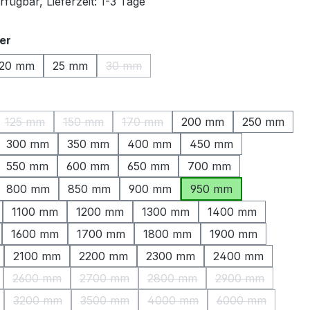
fügbar, Lieferzeit: 1-3 Tage
auswählen
er
20 mm
25 mm
30 mm
(Diese Option ist zurzeit nicht verfügbar.
ählen
125 mm
150 mm
170 mm
200 mm
250 mm
ption ist zurzeit nicht verfügbar.)
(Diese Option ist zurzeit nicht verfügbar.)
(Diese Option ist zurzeit nicht verfügbar.)
(Diese Option ist zurzeit nicht verfüg
300 mm
350 mm
400 mm
450 mm
550 mm
600 mm
650 mm
700 mm
800 mm
850 mm
900 mm
950 mm
1100 mm
1200 mm
1300 mm
1400 mm
1600 mm
1700 mm
1800 mm
1900 mm
2100 mm
2200 mm
2300 mm
2400 mm
2600 mm
2700 mm
2800 mm
2900 mm
Option ist zurzeit nicht verfügbar.)
(Diese Option ist zurzeit nicht verfügbar.)
(Diese Option ist zurzeit nicht verfügbar.)
(Diese Option ist zurzeit nicht
(Diese Option is
3200 mm
3500 mm
4000 mm
6000 mm
Option ist zurzeit nicht verfügbar.)
(Diese Option ist zurzeit nicht verfügbar.)
(Diese Option ist zurzeit nicht verfügbar.)
(Diese Option ist zurzeit nicht
(Diese Option i