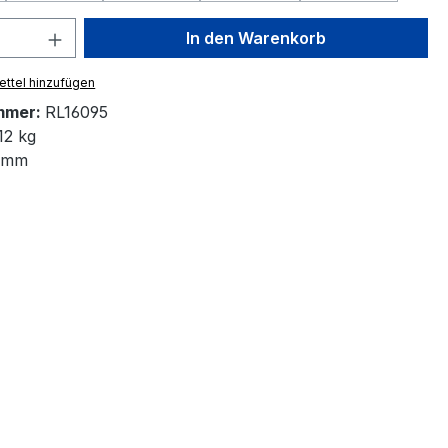
 Anzahl: Gib den gewünschten Wert ein 
In den Warenkorb
ttel hinzufügen
mmer:
RL16095
12 kg
 mm