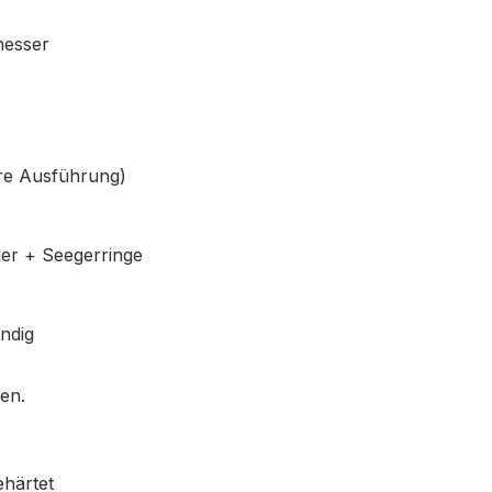
messer
lere Ausführung)
ger + Seegerringe
ndig
len.
ehärtet