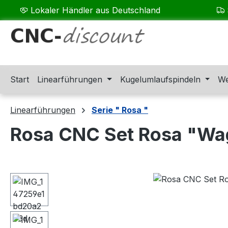
Lokaler Händler aus Deutschland
m Hauptinhalt springen
Zur Suche springen
Zur Hauptnavigation springen
Start
Linearführungen
Kugelumlaufspindeln
We
Linearführungen
Serie " Rosa "
Rosa CNC Set Rosa "Wa
Bildergalerie überspringen