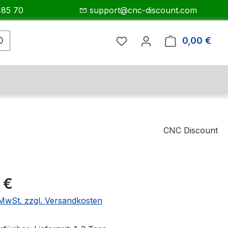
485 70
support@cnc-discount.com
0,00 €
Ware
CNC Discount
eis:
 €
. MwSt. zzgl. Versandkosten