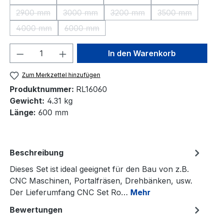
(Diese Option ist zurzeit nicht verfügbar.)
(Diese Option ist zurzeit nicht verfügbar.)
(Diese Option ist zurzeit nic
(Diese Option 
2900 mm
3000 mm
3200 mm
3500 mm
(Diese Option ist zurzeit nicht verfügbar.)
(Diese Option ist zurzeit nicht verfügbar.)
(Diese Option ist zurzeit nic
(Diese Option 
4000 mm
6000 mm
(Diese Option ist zurzeit nicht verfügbar.)
(Diese Option ist zurzeit nicht verfügbar.)
Produkt Anzahl: Gib den gewünschten We
In den Warenkorb
Zum Merkzettel hinzufügen
Produktnummer:
RL16060
Gewicht:
4.31 kg
Länge:
600 mm
Beschreibung
Dieses Set ist ideal geeignet für den Bau von z.B.
CNC Maschinen, Portalfräsen, Drehbänken, usw.
Der Lieferumfang CNC Set Ro…
Mehr
Bewertungen