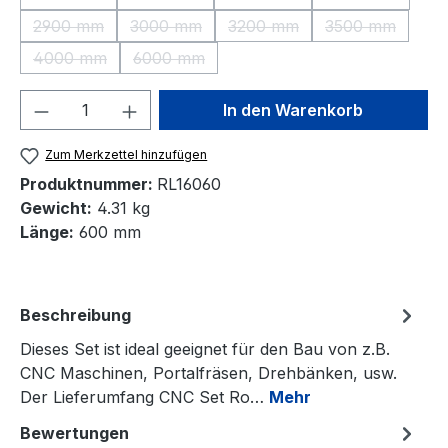
(Diese Option ist zurzeit nicht verfügbar.)
(Diese Option ist zurzeit nicht verfügbar.)
(Diese Option ist zurzeit nic
(Diese Option 
2900 mm
3000 mm
3200 mm
3500 mm
(Diese Option ist zurzeit nicht verfügbar.)
(Diese Option ist zurzeit nicht verfügbar.)
(Diese Option ist zurzeit nic
(Diese Option 
4000 mm
6000 mm
(Diese Option ist zurzeit nicht verfügbar.)
(Diese Option ist zurzeit nicht verfügbar.)
Produkt Anzahl: Gib den gewünschten We
In den Warenkorb
Zum Merkzettel hinzufügen
Produktnummer:
RL16060
Gewicht:
4.31 kg
Länge:
600 mm
Beschreibung
Dieses Set ist ideal geeignet für den Bau von z.B.
CNC Maschinen, Portalfräsen, Drehbänken, usw.
Der Lieferumfang CNC Set Ro…
Mehr
Bewertungen