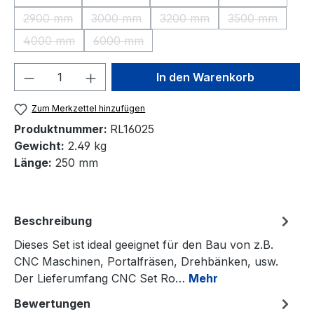
(Diese Option ist zurzeit nicht verfügbar.)
(Diese Option ist zurzeit nicht verfügbar.)
(Diese Option ist zurzeit nic
(Diese Option 
2900 mm
3000 mm
3200 mm
3500 mm
(Diese Option ist zurzeit nicht verfügbar.)
(Diese Option ist zurzeit nicht verfügbar.)
(Diese Option ist zurzeit nic
(Diese Option 
4000 mm
6000 mm
(Diese Option ist zurzeit nicht verfügbar.)
(Diese Option ist zurzeit nicht verfügbar.)
Produkt Anzahl: Gib den gewünschten We
In den Warenkorb
Zum Merkzettel hinzufügen
Produktnummer:
RL16025
Gewicht:
2.49 kg
Länge:
250 mm
Beschreibung
Dieses Set ist ideal geeignet für den Bau von z.B.
CNC Maschinen, Portalfräsen, Drehbänken, usw.
Der Lieferumfang CNC Set Ro…
Mehr
Bewertungen