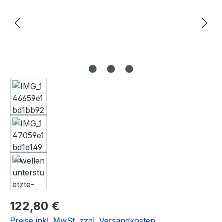
Regulärer Preis:
122,80 €
Preise inkl. MwSt. zzgl. Versandkosten