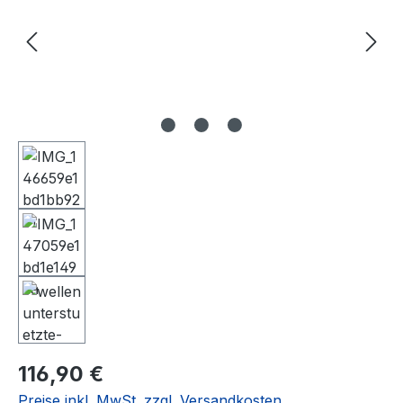
Regulärer Preis:
116,90 €
Preise inkl. MwSt. zzgl. Versandkosten