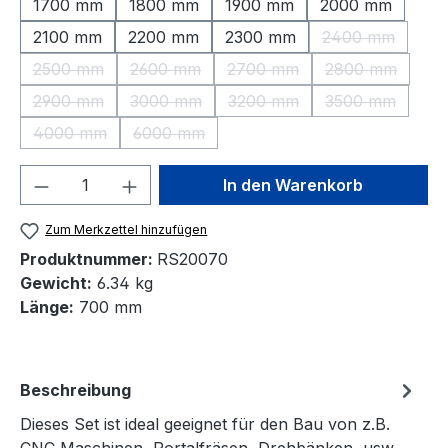
1700 mm
1800 mm
1900 mm
2000 mm
2100 mm
2200 mm
2300 mm
2400 mm
(Diese Option 
2500 mm
2600 mm
2700 mm
2800 mm
(Diese Option ist zurzeit nicht verfügbar.)
(Diese Option ist zurzeit nicht verfügbar.)
(Diese Option ist zurzeit nic
(Diese Option 
2900 mm
3000 mm
3200 mm
3500 mm
(Diese Option ist zurzeit nicht verfügbar.)
(Diese Option ist zurzeit nicht verfügbar.)
(Diese Option ist zurzeit nic
(Diese Option 
4000 mm
6000 mm
(Diese Option ist zurzeit nicht verfügbar.)
(Diese Option ist zurzeit nicht verfügbar.)
Produkt Anzahl: Gib den gewünschten We
In den Warenkorb
Zum Merkzettel hinzufügen
Produktnummer:
RS20070
Gewicht:
6.34 kg
Länge:
700 mm
Beschreibung
Dieses Set ist ideal geeignet für den Bau von z.B.
CNC Maschinen, Portalfräsen, Drehbänken, usw.