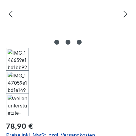
Regulärer Preis:
78,90 €
Preise inkl. MwSt. zzgl. Versandkosten