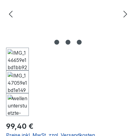
Regulärer Preis:
99,40 €
Preise inkl. MwSt. zzgl. Versandkosten