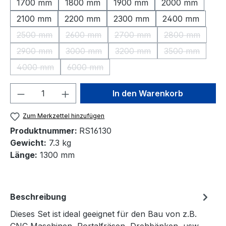
1700 mm
1800 mm
1900 mm
2000 mm
2100 mm
2200 mm
2300 mm
2400 mm
2500 mm
2600 mm
2700 mm
2800 mm
(Diese Option ist zurzeit nicht verfügbar.)
(Diese Option ist zurzeit nicht verfügbar.)
(Diese Option ist zurzeit nic
(Diese Option 
2900 mm
3000 mm
3200 mm
3500 mm
(Diese Option ist zurzeit nicht verfügbar.)
(Diese Option ist zurzeit nicht verfügbar.)
(Diese Option ist zurzeit nic
(Diese Option 
4000 mm
6000 mm
(Diese Option ist zurzeit nicht verfügbar.)
(Diese Option ist zurzeit nicht verfügbar.)
Produkt Anzahl: Gib den gewünschten We
In den Warenkorb
Zum Merkzettel hinzufügen
Produktnummer:
RS16130
Gewicht:
7.3 kg
Länge:
1300 mm
Beschreibung
Dieses Set ist ideal geeignet für den Bau von z.B.
CNC Maschinen, Portalfräsen, Drehbänken, usw.