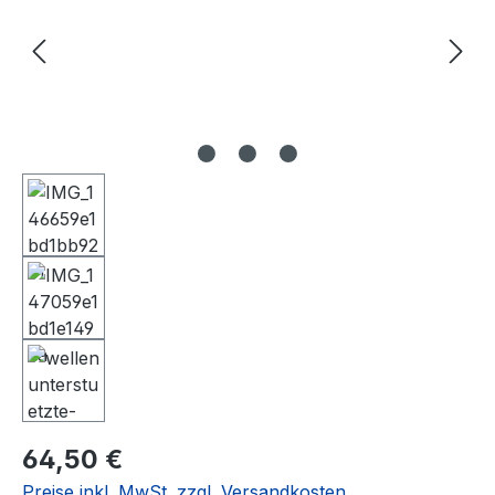
Regulärer Preis:
64,50 €
Preise inkl. MwSt. zzgl. Versandkosten