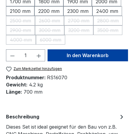
1700 mm
1800 mm
1900 mm
2000 mm
2100 mm
2200 mm
2300 mm
2400 mm
2500 mm
2600 mm
2700 mm
2800 mm
(Diese Option ist zurzeit nicht verfügbar.)
(Diese Option ist zurzeit nicht verfügbar.)
(Diese Option ist zurzeit nic
(Diese Option 
2900 mm
3000 mm
3200 mm
3500 mm
(Diese Option ist zurzeit nicht verfügbar.)
(Diese Option ist zurzeit nicht verfügbar.)
(Diese Option ist zurzeit nic
(Diese Option 
4000 mm
6000 mm
(Diese Option ist zurzeit nicht verfügbar.)
(Diese Option ist zurzeit nicht verfügbar.)
Produkt Anzahl: Gib den gewünschten We
In den Warenkorb
Zum Merkzettel hinzufügen
Produktnummer:
RS16070
Gewicht:
4.2 kg
Länge:
700 mm
Beschreibung
Dieses Set ist ideal geeignet für den Bau von z.B.
CNC Maschinen, Portalfräsen, Drehbänken, usw.