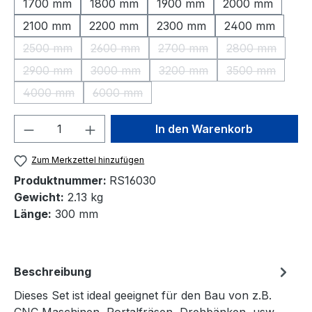
1700 mm
1800 mm
1900 mm
2000 mm
2100 mm
2200 mm
2300 mm
2400 mm
2500 mm
2600 mm
2700 mm
2800 mm
(Diese Option ist zurzeit nicht verfügbar.)
(Diese Option ist zurzeit nicht verfügbar.)
(Diese Option ist zurzeit nic
(Diese Option 
2900 mm
3000 mm
3200 mm
3500 mm
(Diese Option ist zurzeit nicht verfügbar.)
(Diese Option ist zurzeit nicht verfügbar.)
(Diese Option ist zurzeit nic
(Diese Option 
4000 mm
6000 mm
(Diese Option ist zurzeit nicht verfügbar.)
(Diese Option ist zurzeit nicht verfügbar.)
Produkt Anzahl: Gib den gewünschten We
In den Warenkorb
Zum Merkzettel hinzufügen
Produktnummer:
RS16030
Gewicht:
2.13 kg
Länge:
300 mm
Beschreibung
Dieses Set ist ideal geeignet für den Bau von z.B.
CNC Maschinen, Portalfräsen, Drehbänken, usw.