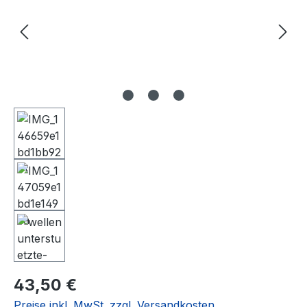
Regulärer Preis:
43,50 €
Preise inkl. MwSt. zzgl. Versandkosten